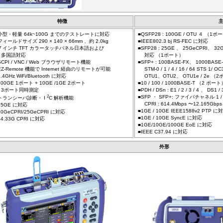
特徴
小型・軽量 64k~100G までのテストレートに対応
■QSFP28 : 100GE / OTU ４ （1
フィールドサイズ 290 × 140 × 66mm 、約 2.0kg
■IEEE802.3 bj RS-FEC に対応
７インチ TFT カラータッチパネル日本語および
■SFP28 : 25GE 、 25GeCPRI、 
多国語対応
対応 （1ポート）
SCPI / VNC / Web ブラウザリモート機能
■SFP+ : 100BASE-FX、 1000BAS
EZ-Remote 機能で Internet 経由のリモートが可能
STM-0 / 1 / 4 / 16 / 64 STS 1/ O
2.4GHz WiFi/Bluetooth に対応
OTU1、OTU2、 OTU1e / 2e （
100GE 1ポート + 10GE /1GE 2ポート
■10 / 100 / 1000BASE-T （2 ポー
3ポート同時測定
■PDH / DSn : E1 / 2 / 3 / 4 、 DS
2
■SFP ・ SFP+: ファイバチャネル 1 / 2 /
トランシーバ診断・ I
C 解析機能
CPRI : 614.4Mbps 〜12.165Gb
25GE に対応
■1GE / 10GE IEEE1588v2 PTP に
10GeCPRI/25GeCPRI に対応
■1GE / 10GE SyncE に対応
24.33G CPRI に対応
■1GE/10GE/100GE EoE に対応
■IEEE C37.94 に対応
外形