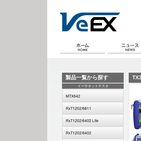
製品一覧から探す
TX
イーサネットテスタ
MTX642
RxT1202/6811
RxT1202/6402 Lite
RxT1202/6402