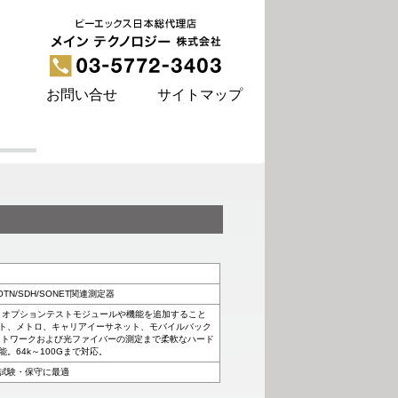
お問い合せ
サイトマップ
N/SDH/SONET関連測定器
せて、オプションテストモジュールや機能を追加すること
ト、メトロ、キャリアイーサネット、モバイルバック
ットワークおよび光ファイバーの測定まで柔軟なハード
。64k～100Gまで対応。
試験・保守に最適