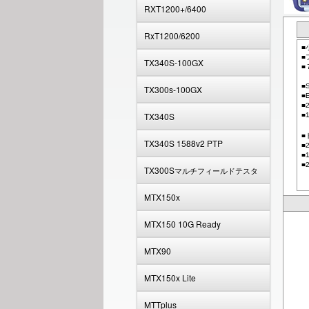
RXT1200+/6400
RxT1200/6200
■
■
TX340S-100GX
■
■
TX300s-100GX
■
■
TX340S
■
■
TX340S 1588v2 PTP
■
■
■
TX300S
マルチフィールドテスタ
MTX150x
MTX150 10G Ready
MTX90
MTX150x Lite
MTTplus