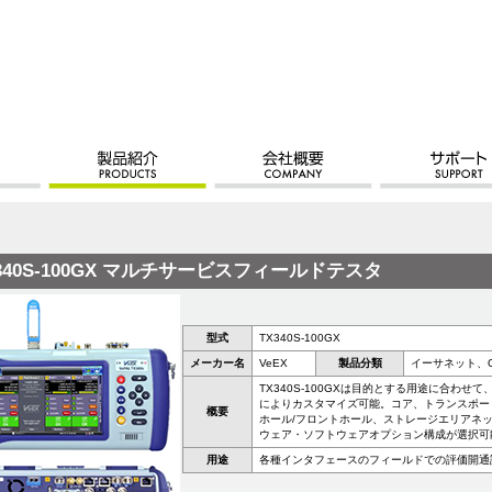
340S-100GX マルチサービスフィールドテスタ
型式
TX340S-100GX
メーカー名
VeEX
製品分類
イーサネット、OT
TX340S-100GXは目的とする用途に合わ
によりカスタマイズ可能。コア、トランスポー
概要
ホール/フロントホール、ストレージエリアネ
ウェア・ソフトウェアオプション構成が選択可能
用途
各種インタフェースのフィールドでの評価開通