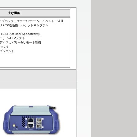
主な機能
ループバック、エラー/アラーム、イベント、遅延
ック、L2CP透過性、パケットキャプチャ
T (Ookla® Speedtest®)
erf3)、V-FTPテスト
ディスカバリー&リモート制御
プション）
プション）