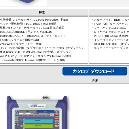
特徴
小型軽量 フィールドサイズ 150×150×80mm、約1kg
・スループット、BERT、
バッテリ動作時間（1GE/10GE：約3.5時間）
・IPv4/IPv6、ループバ
見易い5インチTFTカラータッチパネル日本語対応
・ファイバチャネル1/2/4G
10/100/1000BASE-T用のデュアルRJ45
・レイヤー4+のTCPテスト V-TES
100/1000BASE-X、10GBASE-X、デュアルSFP+
・V-PERF (RFC6349準拠iP
TX300Sシリーズと同様のGUI
・インテリジェントデバイス
VNC/Webブラウザリモート機能
・OPX-BOXeOTDR （オ
USB-Ethernet変換アダプタでネットワークに接続（オプション）
・光ファイバースコープ（オ
技適取得で 2.4GHz WiFi/Bluetoothに対応（オプション）
WiFi2.4GによってスマフォテザリングでInternetへ接続
EZ Remote 機能で Internet 経由のリモートが可能
外形