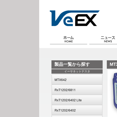
製品一覧から探す
MT
イーサネットテスタ
MTX642
RxT1202/6811
RxT1202/6402 Lite
RxT1202/6402