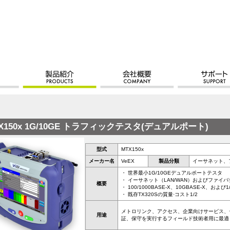
X150x 1G/10GE トラフィックテスタ(デュアルポート)
型式
MTX150x
メーカー名
VeEX
製品分類
イーサネット、
・ 世界最小1G/10GEデュアルポートテスタ
・ イーサネット（LAN/WAN）およびファイ
概要
・ 100/1000BASE-X、10GBASE-X、お
・ 既存TX320Sの質量·コスト1/2
メトロリンク、アクセス、企業向けサービス、
用途
証、保守を実行するフィールド技術者用に最適