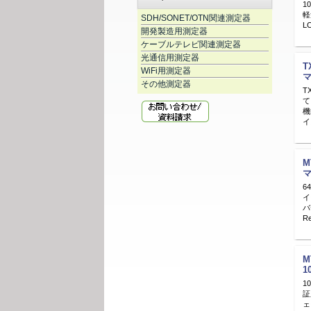
1
軽
SDH/SONET/OTN関連測定器
L
開発製造用測定器
ケーブルテレビ関連測定器
光通信用測定器
T
WiFi用測定器
その他測定器
T
て
機
イ
M
6
イ
バ
R
M
1
証
ェ