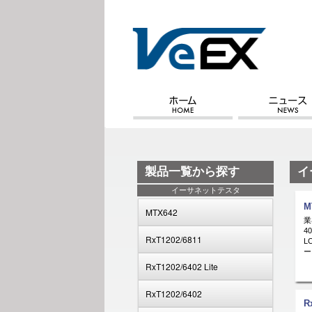
製品一覧から探す
イ
イーサネットテスタ
M
MTX642
業
4
RxT1202/6811
L
ー
RxT1202/6402 Lite
RxT1202/6402
R