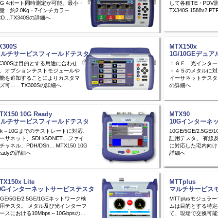
0G 4ポート同時測定が可能。最小・
して各種TE・PDV
量 約2.0Kg・7インチカラー
TX340S 1588v2 
CD…TX340Sの詳細へ
X300S
MTX150x
マルチサービスフィールドテスタ
1G/10GEデュ
X300Sは目的とする用途に合わせ
１ＧＥ 光インター
、オプションテストモジュールや
－４５のメタルに対
能を追加することによりカスタマ
イーサネットテスタ
ズ可… TX300Sの詳細へ
の詳細へ
TX150 10G Ready
MTX90
マルチサービスフィールドテスタ
10Gインターネ
4k～10Gまでのテストレートに対応、
10GE/5GE/2.5G
ーサネット、SDH/SONET、ファイ
証用テスタ。 有線及
チャネル、PDH/DSn… MTX150 10G
に対応した宅内向けテ
eadyの詳細へ
詳細へ
TX150x Lite
MTTplus
10Gインターネットサービステスタ
マルチサービス
0GE/5GE/2.5GE/1GEネットワーク検
MTTplusモジュ
用テスタ。 メタル及び光インターフ
ムは目的とする特定
ースにおける10Mbps～10Gbpsの…
て、現場で交換可能