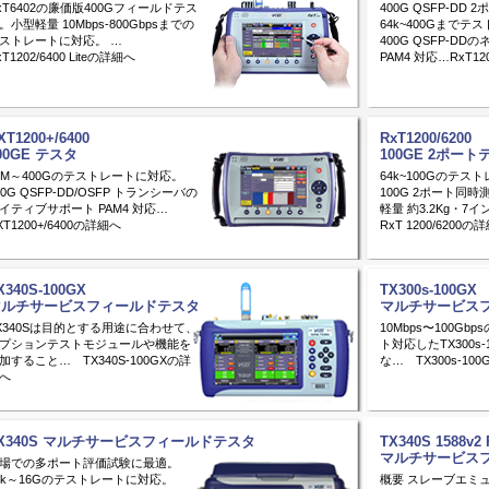
xT6402の廉価版400Gフィールドテス
400G QSFP-D
。小型軽量 10Mbps-800Gbpsまでの
64k~400Gまでテ
ストレートに対応。 …
400G QSFP-D
xT1202/6400 Liteの詳細へ
PAM4 対応…RxT12
XT1200+/6400
RxT1200/6200
00GE テスタ
100GE 2ポート
0M～400Gのテストレートに対応。
64k~100Gのテス
00G QSFP-DD/OSFP トランシーバの
100G 2ポート同
イティブサポート PAM4 対応…
軽量 約3.2Kg・
XT1200+/6400の詳細へ
RxT 1200/6200の
X340S-100GX
TX300s-100GX
マルチサービスフィールドテスタ
マルチサービス
X340Sは目的とする用途に合わせて、
10Mbps〜100G
プションテストモジュールや機能を
ト対応したTX300s-
加すること… TX340S-100GXの詳
な… TX300s-10
へ
X340S マルチサービスフィールドテスタ
TX340S 1588v2
マルチサービス
場での多ポート評価試験に最適。
4k～16Gのテストレートに対応。
概要 スレーブエミ