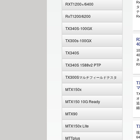
R
RXT1200+/6400
タ
テ
RxT1200/6200
R
TX340S-100GX
R
TX300s-100GX
4
1
TX340S
4
ネ
TX340S 1588v2 PTP
R
TX300S
マルチフィールドテスタ
T
MTX150x
T
オ
MTX150 10G Ready
追
細
MTX90
MTX150x Lite
T
現
MTTplus
6