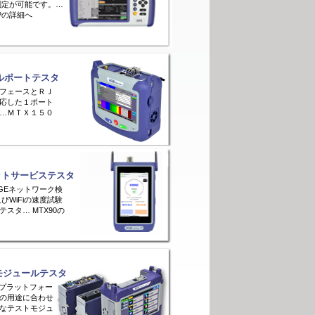
測定が可能です。…
PTPの詳細へ
アルポートテスタ
フェースとＲＪ
応した１ポート
…ＭＴＸ１５０
ットサービステスタ
E/1GEネットワーク検
びWiFiの速度試験
スタ… MTX90の
モジュールテスタ
ラープラットフォー
の用途に合わせ
なテストモジュ