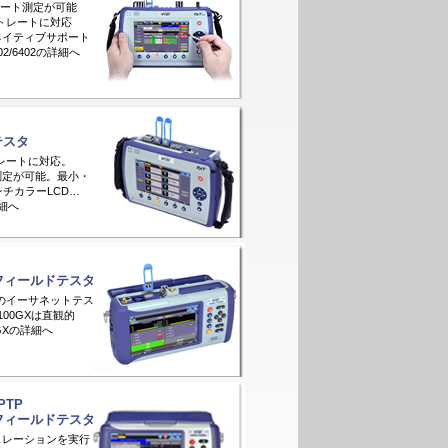
D 2ポート測定が可能
ストレートに対応
Dのネイティブサポート
02/6402の詳細へ
テスタ
トレートに対応。
時測定が可能。最小・
7インチカラーLCD…
詳細へ
フィールドテスタ
bpsのイーサネットテス
100GXは直観的
0GXの詳細へ
 PTP
フィールドテスタ
ュレーションを実行