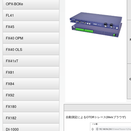
OPX-BOXe
FL41
FX45
FX40 OPM
FX40 OLS
FX41xT
FX81
FX84
FX92
FX180
FX182
自動測定によるOTDRトレース(Webブラウザ)
DI-1000